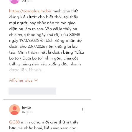
20 juil.
https://xosoplus.mobi/
 mình ghé thử 
đúng kiểu lướt cho biết thôi, tại thấy 
mọi người hay nhắc nên tò mò giao 
diện họ làm ra sao. Vào cái là thấy họ 
chia mục theo ngày khá rõ, kiểu XSMB 
ngày 19/07/2026 rồi tách riêng phần dự 
đoán cho 20/7/2026 nên không bị lạc 
tab. Mình thích nhất là đoạn bảng “Đầu 
Lô tô / Đuôi Lô tô” nhìn gọn, chia cột 
thẳng hàng nên kéo xuống đọc nhanh 
được liền, không…
Afficher plus
J'aime
Répondre
Invité
07 juil.
GG88
 mình cũng mới ghé thử vì thấy 
bạn bè nhắc hoài, kiểu vào xem cho 