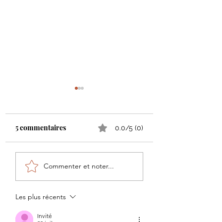
5 commentaires
0.0/5 (0)
5 pépites musicales
Musicalité : com
Commenter et noter...
méconnues pour
arrêter de compte
briller en soirée
temps et ressentir
mélodie
Les plus récents
Invité