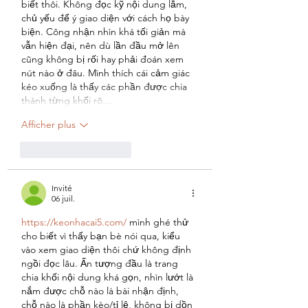
biết thôi. Không đọc kỹ nội dung lắm, 
chủ yếu để ý giao diện với cách họ bày 
biện. Công nhận nhìn khá tối giản mà 
vẫn hiện đại, nên dù lần đầu mở lên 
cũng không bị rối hay phải đoán xem 
nút nào ở đâu. Mình thích cái cảm giác 
kéo xuống là thấy các phần được chia 
thành từng khối rõ…
Afficher plus
J'aime
Répondre
Invité
06 juil.
https://keonhacai5.com/
 mình ghé thử 
cho biết vì thấy bạn bè nói qua, kiểu 
vào xem giao diện thôi chứ không định 
ngồi đọc lâu. Ấn tượng đầu là trang 
chia khối nội dung khá gọn, nhìn lướt là 
nắm được chỗ nào là bài nhận định, 
chỗ nào là phần kèo/tỉ lệ, không bị dồn 