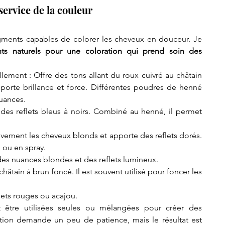
service de la couleur
ents capables de colorer les cheveux en douceur. Je 
nts naturels pour une coloration qui prend soin des 
lement : Offre des tons allant du roux cuivré au châtain 
pporte brillance et force. Différentes poudres de henné 
nuances.
e des reflets bleus à noirs. Combiné au henné, il permet 
sivement les cheveux blonds et apporte des reflets dorés. 
n ou en spray.
 des nuances blondes et des reflets lumineux.
hâtain à brun foncé. Il est souvent utilisé pour foncer les 
lets rouges ou acajou.
 être utilisées seules ou mélangées pour créer des 
tion demande un peu de patience, mais le résultat est 