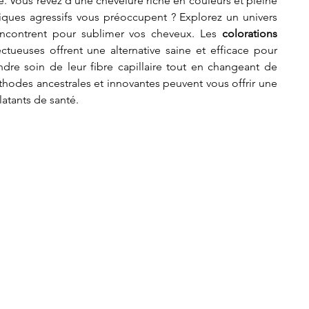
 Vous rêvez d'une chevelure riche en couleurs et pleine 
miques agressifs vous préoccupent ? Explorez un univers 
encontrent pour sublimer vos cheveux. Les 
colorations 
ctueuses offrent une alternative saine et efficace pour 
ndre soin de leur fibre capillaire tout en changeant de 
des ancestrales et innovantes peuvent vous offrir une 
latants de santé.