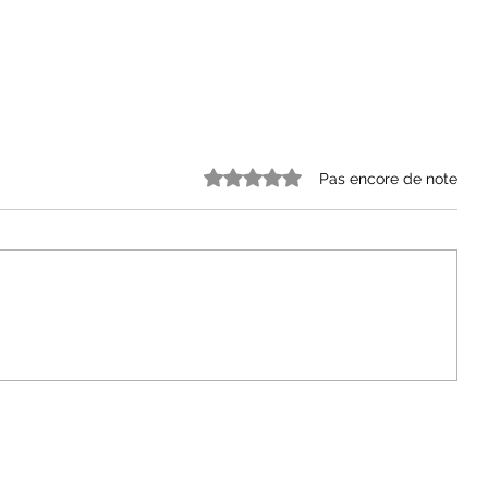
Noté 0 étoile sur 5.
Pas encore de note
Make-up anti-canicule : les
astuces infaillibles pour un
maquillage qui ne coule pas