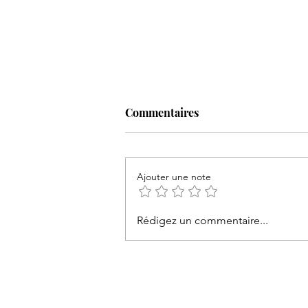
Commentaires
Ajouter une note
Rédigez un commentaire...
Le rétroplanning beauté de la
mariée : De J-6 mois au jour J