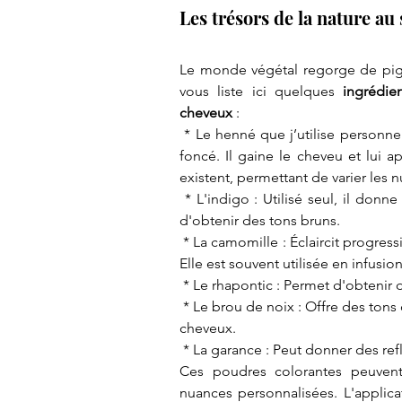
Les trésors de la nature au 
Le monde végétal regorge de pigm
vous liste ici quelques
 ingrédie
cheveux
 : 
 * Le henné que j’utilise personnel
foncé. Il gaine le cheveu et lui a
existent, permettant de varier les 
 * L'indigo : Utilisé seul, il donn
d'obtenir des tons bruns.
 * La camomille : Éclaircit progres
Elle est souvent utilisée en infusio
 * Le rhapontic : Permet d'obtenir
 * Le brou de noix : Offre des tons c
cheveux.
 * La garance : Peut donner des ref
Ces poudres colorantes peuvent
nuances personnalisées. L'applica