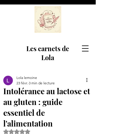
Les carnets de
Lola
Lola lemoine
23 févr.
3 min de lecture
Intolérance au lactose et
au gluten : guide
essentiel de
l'alimentation
Noté NaN étoiles sur 5.