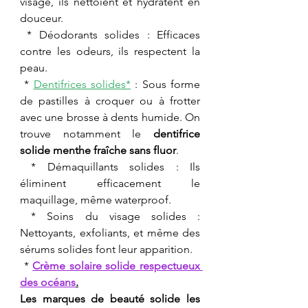
visage, ils nettoient et hydratent en 
douceur.
 * Déodorants solides : Efficaces 
contre les odeurs, ils respectent la 
peau.
 *
Dentifrices solides*
 : Sous forme 
de pastilles à croquer ou à frotter 
avec une brosse à dents humide. On 
trouve notamment le 
dentifrice 
solide menthe fraîche sans fluor
.
 * Démaquillants solides : Ils 
éliminent efficacement le 
maquillage, même waterproof.
 * Soins du visage solides : 
Nettoyants, exfoliants, et même des 
sérums solides font leur apparition.
 * 
Crème solaire solide respectueux 
des océans
.
Les marques de beauté solide les 