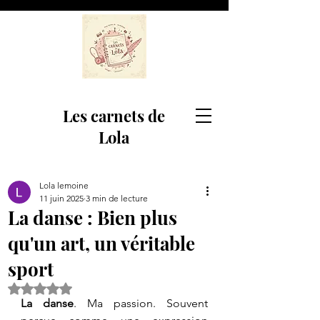
Les carnets de
Lola
Lola lemoine
11 juin 2025
3 min de lecture
La danse : Bien plus
qu'un art, un véritable
sport
Noté NaN étoiles sur 5.
La danse
. Ma passion. Souvent 