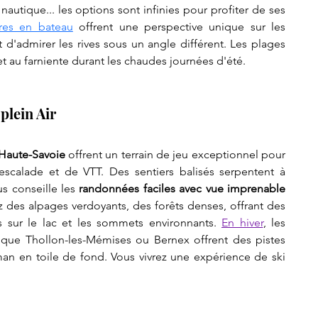
nautique... les options sont infinies pour profiter de ses 
ères en bateau
 offrent une perspective unique sur les 
d'admirer les rives sous un angle différent. Les plages 
t au farniente durant les chaudes journées d'été.
plein Air
Haute-Savoie
 offrent un terrain de jeu exceptionnel pour 
scalade et de VTT. Des sentiers balisés serpentent à 
s conseille les 
randonnées faciles avec vue imprenable 
z des alpages verdoyants, des forêts denses, offrant des 
 sur le lac et les sommets environnants. 
En hiver
, les 
 que Thollon-les-Mémises ou Bernex offrent des pistes 
man en toile de fond. Vous vivrez une expérience de ski 