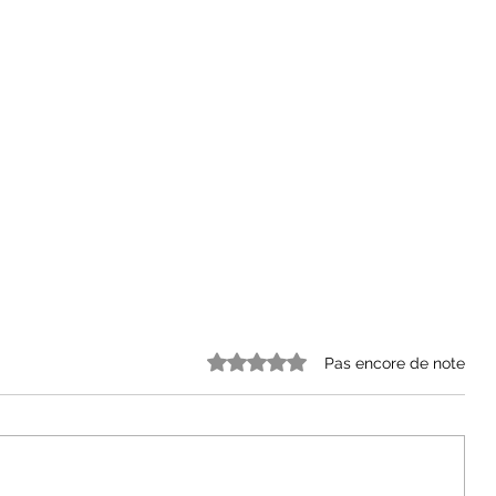
Noté 0 étoile sur 5.
Pas encore de note