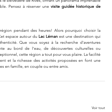
s le belvédère de Rives, offrant un panorama imprenable 
able. Pensez à réserver une 
visite guidée historique de 
Je pourrais vous parler de cette région pendant des heures! Alors pourquoi choisir la 
Cet espace autour du 
Lac Léman
 est une destination qui 
thenticité. Que vous soyez à la recherche d'aventures 
te au bord de l'eau, de découvertes culturelles ou 
tionnel, cette région a tout pour vous plaire. La facilité 
ent et la richesse des activités proposées en font une 
es en famille, en couple ou entre amis.
Voir tout