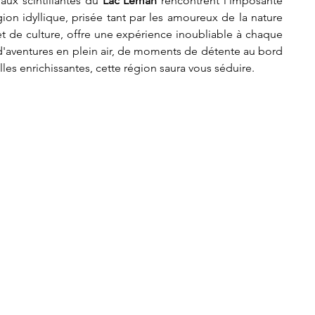
aux scintillantes du 
Lac Léman
 rencontrent l'imposante 
on idyllique, prisée tant par les amoureux de la nature 
et de culture, offre une expérience inoubliable à chaque 
d'aventures en plein air, de moments de détente au bord 
les enrichissantes, cette région saura vous séduire.