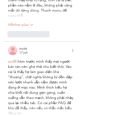
phần nào nằm ở đâu, không phải căng 
mắt dò từng dòng. Thanh menu để 
ngay chỗ…
Afficher plus
J'aime
Répondre
Invité
17 juil.
ssc88
 hôm trước mình thấy mọi người 
bàn tán nên ghé thử cho biết thôi. Vào 
cái là thấy họ làm giao diện khá 
“thoáng”, chữ nghĩa không bị dồn dập 
nên lướt nhanh vẫn nắm được mình 
đang ở mục nào. Mình thích kiểu họ 
chia khối nội dung gọn gàng, cuộn 
xuống vẫn theo mạch, không phải nhảy 
qua lại nhiều tab. Có cái phần FAQ để 
khá dễ thấy, nên nếu có thắc mắc kiểu 
đăng ký…