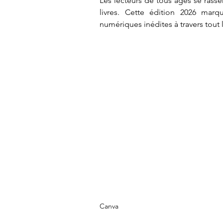
Les lecteurs de tous âges se ras
livres. Cette édition 2026 mar
numériques inédites à travers tout le
Canva