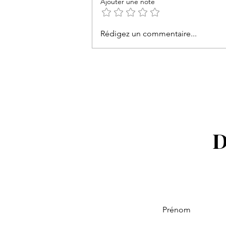
Ajouter une note
Rédigez un commentaire...
Le grand gagnant de Danse a
les Stars 2026 dévoilé
D
Prénom