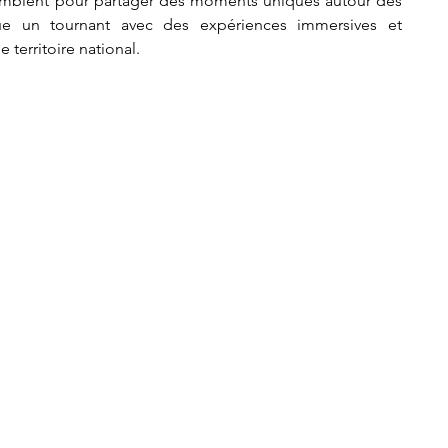
semblent pour partager des moments uniques autour des 
que un tournant avec des expériences immersives et 
 territoire national.