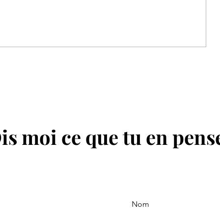
vec
Tout savoir sur le Festiline Lievin
2026
is moi ce que tu en pens
Nom