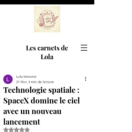
Les carnets de
Lola
Lola lemoine
21 févr.
3 min de lecture
Technologie spatiale :
SpaceX domine le ciel
avec un nouveau
lancement
Noté NaN étoiles sur 5.