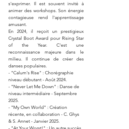
s'exprimer. Il est souvent invité à 
animer des workshops. Son énergie 
contagieuse rend l'apprentissage 
amusant.
​En 2024, il reçoit un prestigieux 
Crystal Boot Award pour Rising Star 
of the Year. C'est une 
reconnaissance majeure dans le 
milieu. Il continue de créer des 
danses populaires.
- ​"Calum's Rise" : Chorégraphie 
niveau débutant - Août 2024.
- ​"Never Let Me Down" : Danse de 
niveau intermédiaire - Septembre 
2025.
- ​"My Own World" : Création 
récente, en collaboration - C. Ghys 
& S. Annet - Janvier 2025.
- ​"At Your Worst!" : Un autre succès 