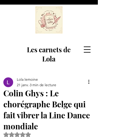
Les carnets de
Lola
Lola lemoine
21 janv.
3 min de lecture
Colin Ghys : Le
chorégraphe Belge qui
fait vibrer la Line Dance
mondiale
Noté NaN étoiles sur 5.