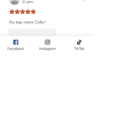
21 janv.
Noté 5 étoiles sur 5.
Au top notre Colin! 
J'aime
Répondre
Invité
21 janv.
Facebook
Instagram
TikTok
En réponse à
Invité
Merci 🙏 
J'aime
Répondre