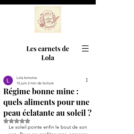
Les carnets de
Lola
Lola lemoine
15 juin
2 min de lecture
Régime bonne mine :
quels aliments pour une
peau éclatante au soleil ?
Noté NaN étoiles sur 5.
​Le soleil pointe enfin le bout de son 