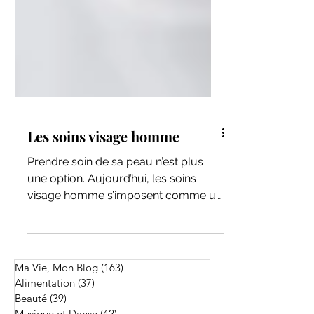
Les soins visage homme
​Prendre soin de sa peau n’est plus
une option. Aujourd’hui, les soins
visage homme s’imposent comme un
rituel de bien-être essentiel. Entre
pollution, rasage et fatigue,
l'épiderme masculin subit des
agressions quotidiennes spécifiques.
Ma Vie, Mon Blog
(163)
163 posts
Ce guide vous aide à structurer une
Alimentation
(37)
37 posts